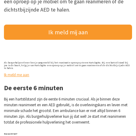
een oproep op je mobiel om te gaan reanimeren of de
dichtstbijzijnde AED te halen.
Ik meld mij aan
Als burgerhulpverlener ben je aangemeld bij het reanimatie oproepsysteem HartslagNu. Bij een hartstilstand bij
jou in de buurt, krijg je van HartslagNu een oproep op je mobiel om te gaan reanimeren of de dichtstbijzijnde AED
te halen.
Ik meld me aan
De eerste 6 minuten
Bij een hartstilstand zijn de eerste 6 minuten cruciaal. Als je binnen deze
minuten reanimeert en een AED gebruikt, is de overlevingskans en leven met
minimale schade het grootst. Een ambulance kan er niet altijd binnen 6
minuten zijn. Als burgerhulpverlener kun jij dat wel! Je start met reanimeren
totdat de professionele hulpverlening het overneemt.
Hoe werkt het?