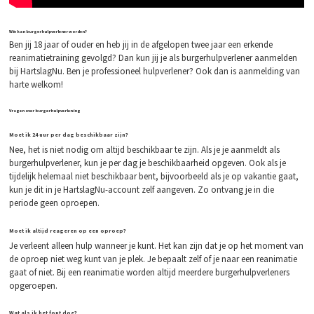
Wie kan burgerhulpverlener worden?
Ben jij 18 jaar of ouder en heb jij in de afgelopen twee jaar een erkende
reanimatietraining gevolgd? Dan kun jij je als burgerhulpverlener aanmelden
bij HartslagNu. Ben je professioneel hulpverlener? Ook dan is aanmelding van
harte welkom!
Vragen over burgerhulpverlening
Moet ik 24 uur per dag beschikbaar zijn?
Nee, het is niet nodig om altijd beschikbaar te zijn. Als je je aanmeldt als
burgerhulpverlener, kun je per dag je beschikbaarheid opgeven. Ook als je
tijdelijk helemaal niet beschikbaar bent, bijvoorbeeld als je op vakantie gaat,
kun je dit in je HartslagNu-account zelf aangeven. Zo ontvang je in die
periode geen oproepen.
Moet ik altijd reageren op een oproep?
Je verleent alleen hulp wanneer je kunt. Het kan zijn dat je op het moment van
de oproep niet weg kunt van je plek. Je bepaalt zelf of je naar een reanimatie
gaat of niet. Bij een reanimatie worden altijd meerdere burgerhulpverleners
opgeroepen.
Wat als ik het fout doe?