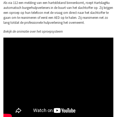
Als via 112 een melding van een hartstilstand binnenkomt, roept HartslagNu
automatisch burgerhulpverleners in de buurt van het slachtoffer op. Zij krijgen
een oproep op hun telefoon met de vraag om direct naar het slachtoffer te
gaan om te reanimeren of eerst een AED op te halen. Zij reanimeren net zo
lang totdat de professionele hulpverlening het overneemt.
Bekijk de animatie over het oproepsysteem