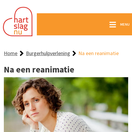
MENU
Home
Burgerhulpverlening
Na een reanimatie
Na een reanimatie