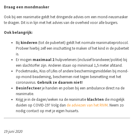
Draag een mondmasker
Ook bij een reanimatie geldt het dringende advies om een mond-neusmasker
te dragen. Dit is in lijn met het advies van de overheid voor alle burgers.
Ook belangrijk:
Bij
kinderen
(tot de puberteit) geldt het normale reanimatieprotocol.
Probeer hierbij zelf een inschatting te maken of het kind in de puberteit
is.
Er mogen
maximaal 2
hulpverleners (inclusief brandweer/politie) bij
een slachtoffer zijn. Anderen staan op minimaal 1,5 meter afstand.
Pocketmasks, Kiss of Lifes of andere beschermingsmiddelen bij mond-
op-mond-beademing, beschermen niet tegen besmetting met het
coronavirus.
Gebruik ze daarom niet!
Desinfecteer
je handen en polsen bij een ambulance direct na de
reanimatie.
Krijg je in de dagen/weken na de reanimatie
klachten
die mogelijk
duiden op COVID-19? Volg dan
de adviezen van het RIVM
. Neem zo
nodig contact op met je eigen huisarts.
19 juni 2020