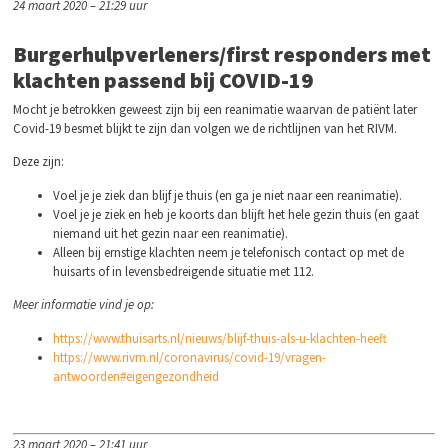
24 maart 2020 – 21:29 uur
Burgerhulpverleners/first responders met
klachten passend bij COVID-19
Mocht je betrokken geweest zijn bij een reanimatie waarvan de patiënt later
Covid-19 besmet blijkt te zijn dan volgen we de richtlijnen van het RIVM.
Deze zijn:
Voel je je ziek dan blijf je thuis (en ga je niet naar een reanimatie).
Voel je je ziek en heb je koorts dan blijft het hele gezin thuis (en gaat
niemand uit het gezin naar een reanimatie).
Alleen bij ernstige klachten neem je telefonisch contact op met de
huisarts of in levensbedreigende situatie met 112.
Meer informatie vind je op:
https://www.thuisarts.nl/nieuws/blijf-thuis-als-u-klachten-heeft
https://www.rivm.nl/coronavirus/covid-19/vragen-
antwoorden#eigengezondheid
23 maart 2020 – 21:41 uur