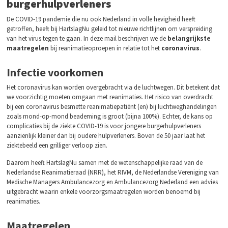
burgerhulpverleners
De COVID-19 pandemie die nu ook Nederland in volle hevigheid heeft
getroffen, heeft bij HartslagNu geleid tot nieuwe richtlijnen om verspreiding
van het virus tegen te gaan. In deze mail beschrijven we de
belangrijkste
maatregelen
bij reanimatieoproepen in relatie tot het
coronavirus
.
Infectie voorkomen
Het coronavirus kan worden overgebracht via de luchtwegen. Dit betekent dat
we voorzichtig moeten omgaan met reanimaties. Het risico van overdracht
bij een coronavirus besmette reanimatiepatiënt (en) bij luchtweghandelingen
zoals mond-op-mond beademing is groot (bijna 100%). Echter, de kans op
complicaties bij de ziekte COVID-19 is voor jongere burgerhulpverleners
aanzienlijk kleiner dan bij oudere hulpverleners. Boven de 50 jaar laat het
ziektebeeld een grilliger verloop zien.
Daarom heeft HartslagNu samen met de wetenschappelijke raad van de
Nederlandse Reanimatieraad (NRR), het RIVM, de Nederlandse Vereniging van
Medische Managers Ambulancezorg en Ambulancezorg Nederland een advies
uitgebracht waarin enkele voorzorgsmaatregelen worden benoemd bij
reanimaties.
Maatregelen