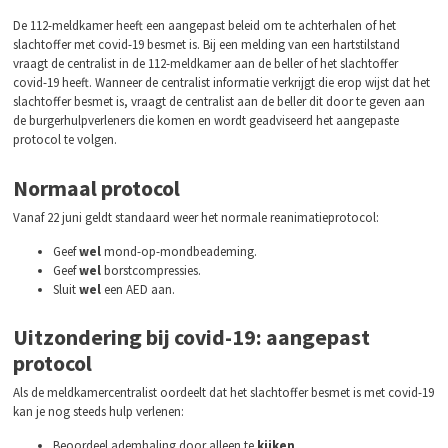
De 112-meldkamer heeft een aangepast beleid om te achterhalen of het
slachtoffer met covid-19 besmet is. Bij een melding van een hartstilstand
vraagt de centralist in de 112-meldkamer aan de beller of het slachtoffer
covid-19 heeft. Wanneer de centralist informatie verkrijgt die erop wijst dat het
slachtoffer besmet is, vraagt de centralist aan de beller dit door te geven aan
de burgerhulpverleners die komen en wordt geadviseerd het aangepaste
protocol te volgen.
Normaal protocol
Vanaf 22 juni geldt standaard weer het normale reanimatieprotocol:
Geef
wel
mond-op-mondbeademing.
Geef
wel
borstcompressies.
Sluit
wel
een AED aan.
Uitzondering bij covid-19: aangepast
protocol
Als de meldkamercentralist oordeelt dat het slachtoffer besmet is met covid-19
kan je nog steeds hulp verlenen:
Beoordeel ademhaling door alleen te
kijken
.