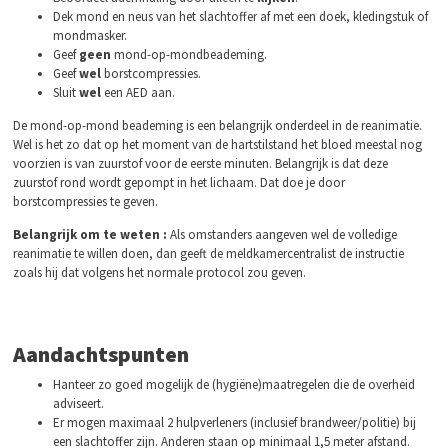
Dek mond en neus van het slachtoffer af met een doek, kledingstuk of
mondmasker.
Geef
geen
mond-op-mondbeademing.
Geef
wel
borstcompressies.
Sluit
wel
een AED aan.
De mond-op-mond beademing is een belangrijk onderdeel in de reanimatie.
Wel is het zo dat op het moment van de hartstilstand het bloed meestal nog
voorzien is van zuurstof voor de eerste minuten. Belangrijk is dat deze
zuurstof rond wordt gepompt in het lichaam. Dat doe je door
borstcompressies te geven.
Belangrijk om te weten :
Als omstanders aangeven wel de volledige
reanimatie te willen doen, dan geeft de meldkamercentralist de instructie
zoals hij dat volgens het normale protocol zou geven.
Aandachtspunten
Hanteer zo goed mogelijk de (hygiëne)maatregelen die de overheid
adviseert.
Er mogen maximaal 2 hulpverleners (inclusief brandweer/politie) bij
een slachtoffer zijn. Anderen staan op minimaal 1,5 meter afstand.