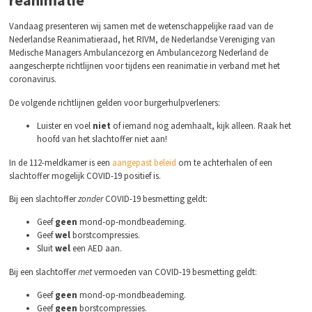
reanimatie
Vandaag presenteren wij samen met de wetenschappelijke raad van de
Nederlandse Reanimatieraad, het RIVM, de Nederlandse Vereniging van
Medische Managers Ambulancezorg en Ambulancezorg Nederland de
aangescherpte richtlijnen voor tijdens een reanimatie in verband met het
coronavirus.
De volgende richtlijnen gelden voor burgerhulpverleners:
Luister en voel
niet
of iemand nog ademhaalt, kijk alleen. Raak het
hoofd van het slachtoffer niet aan!
In de 112-meldkamer is een
aangepast beleid
om te achterhalen of een
slachtoffer mogelijk COVID-19 positief is.
Bij een slachtoffer
zonder
COVID-19 besmetting geldt:
Geef
geen
mond-op-mondbeademing.
Geef
wel
borstcompressies.
Sluit
wel
een AED aan.
Bij een slachtoffer
met
vermoeden van COVID-19 besmetting geldt:
Geef
geen
mond-op-mondbeademing.
Geef
geen
borstcompressies.