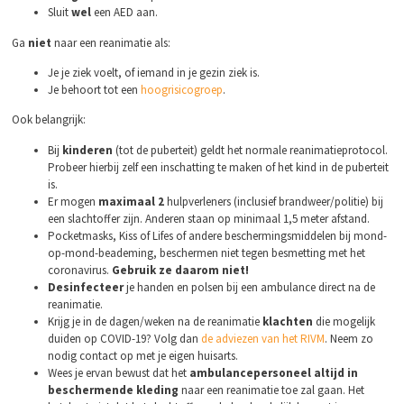
Sluit
wel
een AED aan.
Ga
niet
naar een reanimatie als:
Je je ziek voelt, of iemand in je gezin ziek is.
Je behoort tot een
hoogrisicogroep
.
Ook belangrijk:
Bij
kinderen
(tot de puberteit) geldt het normale reanimatieprotocol.
Probeer hierbij zelf een inschatting te maken of het kind in de puberteit
is.
Er mogen
maximaal 2
hulpverleners (inclusief brandweer/politie) bij
een slachtoffer zijn. Anderen staan op minimaal 1,5 meter afstand.
Pocketmasks, Kiss of Lifes of andere beschermingsmiddelen bij mond-
op-mond-beademing, beschermen niet tegen besmetting met het
coronavirus.
Gebruik ze daarom niet!
Desinfecteer
je handen en polsen bij een ambulance direct na de
reanimatie.
Krijg je in de dagen/weken na de reanimatie
klachten
die mogelijk
duiden op COVID-19? Volg dan
de adviezen van het RIVM
. Neem zo
nodig contact op met je eigen huisarts.
Wees je ervan bewust dat het
ambulancepersoneel altijd in
beschermende kleding
naar een reanimatie toe zal gaan. Het