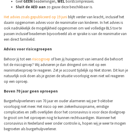
Geef
GEEN
beademingen,
WEL
borstcompressies.
Sluit de AED aan
zo gauw deze beschikbaar is.
Het advies zoals gepubliceerd op 19 juni
blijft verder van kracht, inclusief het
daarin opgenomen advies voor de reanimatie van kinderen. In het advies is
ook nadrukkelijk de mogelijkheid opgenomen om wel volledige BLS toe te
passen inclusief beademen bijvoorbeeld als er sprake is van de reanimatie van
een direct familielid.
Advies voor risicogroepen
Behoor jij tot een
risicogroep
of ben jij huisgenoot van iemand die behoort
tot de risicogroep? Wij adviseren je dan dringend om niet op een
reanimatieoproep te reageren. Zet je account tijdelijk op Niet storen. Dit kun je
natuurlijk ook doen als je gezien de situatie voorlopig even niet wil reageren
op een oproep.
Boven 70 jaar geen oproepen
Burgerhulpverleners van 70 jaar en ouder alarmeren wij per 9 oktober
voorlopig niet meer. Het risico op een ziekenhuisopname, ernstige
complicaties en zelfs overlijden door het coronavirus is voor deze doelgroep
te groot om het oproepen nog te kunnen rechtvaardigen. Wanneer het
coronavirus in Nederland weer onder controle is, hopen wij je weer te mogen
begroeten als burgerhulpverlener.