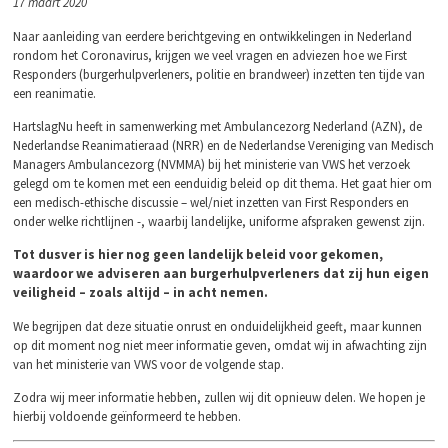
17 maart 2020
Naar aanleiding van eerdere berichtgeving en ontwikkelingen in Nederland
rondom het Coronavirus, krijgen we veel vragen en adviezen hoe we First
Responders (burgerhulpverleners, politie en brandweer) inzetten ten tijde van
een reanimatie.
HartslagNu heeft in samenwerking met Ambulancezorg Nederland (AZN), de
Nederlandse Reanimatieraad (NRR) en de Nederlandse Vereniging van Medisch
Managers Ambulancezorg (NVMMA) bij het ministerie van VWS het verzoek
gelegd om te komen met een eenduidig beleid op dit thema. Het gaat hier om
een medisch-ethische discussie – wel/niet inzetten van First Responders en
onder welke richtlijnen -, waarbij landelijke, uniforme afspraken gewenst zijn.
Tot dusver is hier nog geen landelijk beleid voor gekomen,
waardoor we adviseren aan burgerhulpverleners dat zij hun eigen
veiligheid – zoals altijd – in acht nemen.
We begrijpen dat deze situatie onrust en onduidelijkheid geeft, maar kunnen
op dit moment nog niet meer informatie geven, omdat wij in afwachting zijn
van het ministerie van VWS voor de volgende stap.
Zodra wij meer informatie hebben, zullen wij dit opnieuw delen. We hopen je
hierbij voldoende geïnformeerd te hebben.