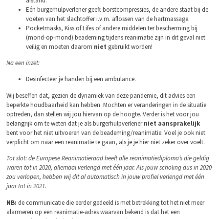
afstand.
Eén burgerhulpverlener geeft borstcompressies, de andere staat bij de
voeten van het slachtoffer i.v.m. aflossen van de hartmassage.
Pocketmasks, Kiss of Lifes of andere middelen ter bescherming bij
(mond-op-mond) beademing tijdens reanimatie zijn in dit geval niet
veilig en moeten daarom
niet
gebruikt worden!
Na een inzet:
Desinfecteer je handen bij een ambulance.
Wij beseffen dat, gezien de dynamiek van deze pandemie, dit advies een
beperkte houdbaarheid kan hebben. Mochten er veranderingen in de situatie
optreden, dan stellen wij jou hiervan op de hoogte. Verder is het voor jou
belangrijk om te weten dat je als burgerhulpverlener
niet aansprakelijk
bent voor het niet uitvoeren van de beademing/reanimatie. Voel je ook niet
verplicht om naar een reanimatie te gaan, als je je hier niet zeker over voelt.
Tot slot: de Europese Reanimatieraad heeft alle reanimatiediploma
’s die geldig
waren tot in 2020, allemaal verlengd met
één jaar. Als jouw scholing dus in 2020
zou verlopen, hebben wij dit al automatisch in jouw profiel verlengd met
één
jaar tot in 2021.
NB:
de communicatie die eerder gedeeld is met betrekking tot het niet meer
alarmeren op een reanimatie-adres waarvan bekend is dat het een