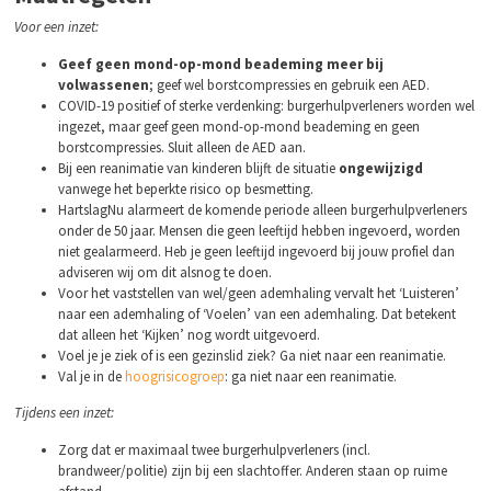
Voor een inzet:
Geef geen mond-op-mond beademing meer bij
volwassenen
; geef wel borstcompressies en gebruik een AED.
COVID-19 positief of sterke verdenking: burgerhulpverleners worden wel
ingezet, maar geef geen mond-op-mond beademing en geen
borstcompressies. Sluit alleen de AED aan.
Bij een reanimatie van kinderen blijft de situatie
ongewijzigd
vanwege het beperkte risico op besmetting.
HartslagNu alarmeert de komende periode alleen burgerhulpverleners
onder de 50 jaar. Mensen die geen leeftijd hebben ingevoerd, worden
niet gealarmeerd. Heb je geen leeftijd ingevoerd bij jouw profiel dan
adviseren wij om dit alsnog te doen.
Voor het vaststellen van wel/geen ademhaling vervalt het ‘Luisteren’
naar een ademhaling of ‘Voelen’ van een ademhaling. Dat betekent
dat alleen het ‘Kijken’ nog wordt uitgevoerd.
Voel je je ziek of is een gezinslid ziek? Ga niet naar een reanimatie.
Val je in de
hoogrisicogroep
: ga niet naar een reanimatie.
Tijdens een inzet
:
Zorg dat er maximaal twee burgerhulpverleners (incl.
brandweer/politie) zijn bij een slachtoffer. Anderen staan op ruime