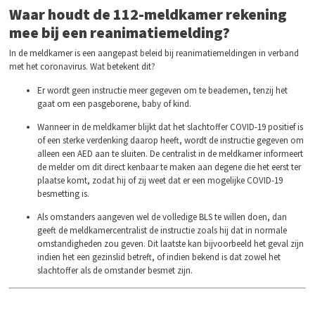
Waar houdt de 112-meldkamer rekening
mee bij een reanimatiemelding?
In de meldkamer is een aangepast beleid bij reanimatiemeldingen in verband
met het coronavirus. Wat betekent dit?
Er wordt geen instructie meer gegeven om te beademen, tenzij het
gaat om een pasgeborene, baby of kind.
Wanneer in de meldkamer blijkt dat het slachtoffer COVID-19 positief is
of een sterke verdenking daarop heeft, wordt de instructie gegeven om
alleen een AED aan te sluiten. De centralist in de meldkamer informeert
de melder om dit direct kenbaar te maken aan degene die het eerst ter
plaatse komt, zodat hij of zij weet dat er een mogelijke COVID-19
besmetting is.
Als omstanders aangeven wel de volledige BLS te willen doen, dan
geeft de meldkamercentralist de instructie zoals hij dat in normale
omstandigheden zou geven. Dit laatste kan bijvoorbeeld het geval zijn
indien het een gezinslid betreft, of indien bekend is dat zowel het
slachtoffer als de omstander besmet zijn.