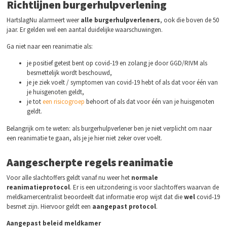
Richtlijnen burgerhulpverlening
HartslagNu alarmeert weer
alle burgerhulpverleners
, ook die boven de 50
jaar. Er gelden wel een aantal duidelijke waarschuwingen.
Ga niet naar een reanimatie als:
je positief getest bent op covid-19 en zolang je door GGD/RIVM als
besmettelijk wordt beschouwd,
je je ziek voelt / symptomen van covid-19 hebt of als dat voor één van
je huisgenoten geldt,
je tot
een risicogroep
behoort of als dat voor één van je huisgenoten
geldt.
Belangrijk om te weten: als burgerhulpverlener ben je niet verplicht om naar
een reanimatie te gaan, als je je hier niet zeker over voelt.
Aangescherpte regels reanimatie
Voor alle slachtoffers geldt vanaf nu weer het
normale
reanimatieprotocol
. Er is een uitzondering is voor slachtoffers waarvan de
meldkamercentralist beoordeelt dat informatie erop wijst dat die
wel
covid-19
besmet zijn. Hiervoor geldt een
aangepast protocol
.
Aangepast beleid meldkamer