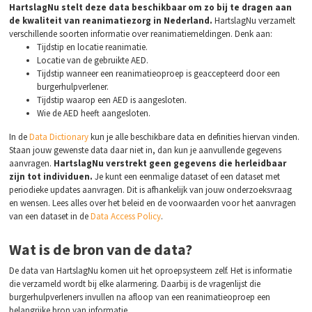
HartslagNu stelt deze data beschikbaar om zo bij te dragen aan
de kwaliteit van reanimatiezorg in Nederland.
HartslagNu verzamelt
verschillende soorten informatie over reanimatiemeldingen. Denk aan:
Tijdstip en locatie reanimatie.
Locatie van de gebruikte AED.
Tijdstip wanneer een reanimatieoproep is geaccepteerd door een
burgerhulpverlener.
Tijdstip waarop een AED is aangesloten.
Wie de AED heeft aangesloten.
In de
Data Dictionary
kun je alle beschikbare data en definities hiervan vinden.
Staan jouw gewenste data daar niet in, dan kun je aanvullende gegevens
aanvragen.
HartslagNu verstrekt geen gegevens die herleidbaar
zijn tot individuen.
Je kunt een eenmalige dataset of een dataset met
periodieke updates aanvragen. Dit is afhankelijk van jouw onderzoeksvraag
en wensen. Lees alles over het beleid en de voorwaarden voor het aanvragen
van een dataset in de
Data Access Policy
.
Wat is de bron van de data?
De data van HartslagNu komen uit het oproepsysteem zelf. Het is informatie
die verzameld wordt bij elke alarmering. Daarbij is de vragenlijst die
burgerhulpverleners invullen na afloop van een reanimatieoproep een
belangrijke bron van informatie.