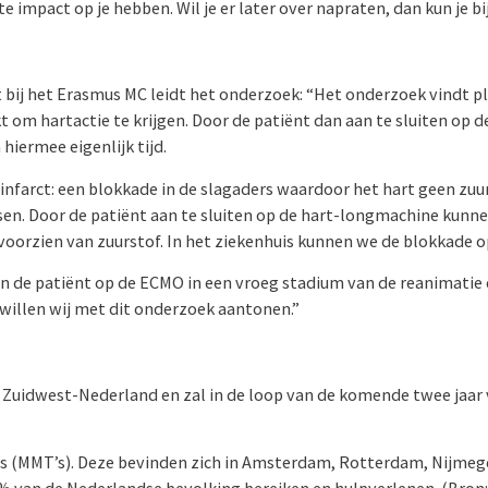
te impact op je hebben. Wil je er later over napraten, dan kun je 
 bij het Erasmus MC leidt het onderzoek: “Het onderzoek vindt pla
kt om hartactie te krijgen. Door de patiënt dan aan te sluiten op
hiermee eigenlijk tijd.
nfarct: een blokkade in de slagaders waardoor het hart geen zuurs
en. Door de patiënt aan te sluiten op de hart-longmachine kunne
 voorzien van zuurstof. In het ziekenhuis kunnen we de blokkade 
 van de patiënt op de ECMO in een vroeg stadium van de reanimati
willen wij met dit onderzoek aantonen.”
io Zuidwest-Nederland en zal in de loop van de komende twee jaar
ms (MMT’s). Deze bevinden zich in Amsterdam, Rotterdam, Nijme