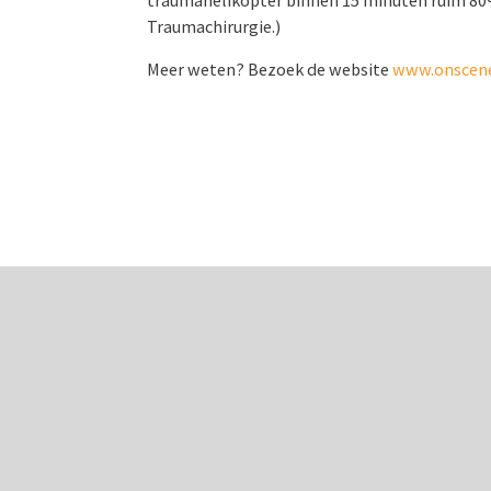
traumahelikopter binnen 15 minuten ruim 80%
Traumachirurgie.)
Meer weten? Bezoek de website
www.onscene