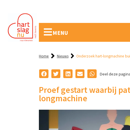
MENU
Home
Nieuws
Onderzoek hart-longmachine bui
Deel deze pagin
Proef gestart waarbij pa
longmachine