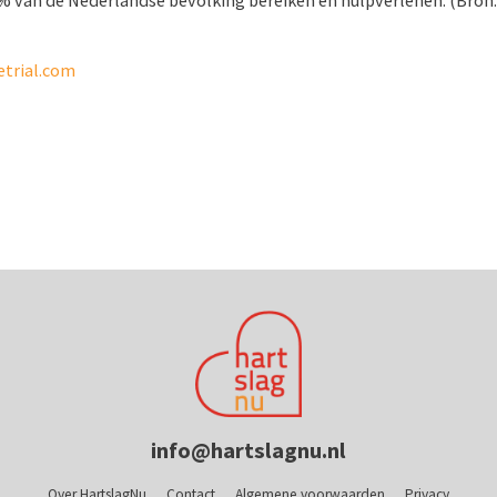
 van de Nederlandse bevolking bereiken en hulpverlenen. (Bron
trial.com
info@hartslagnu.nl
Over HartslagNu
Contact
Algemene voorwaarden
Privacy