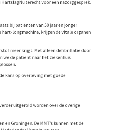
bij HartslagNu terecht voor een nazorggesprek.
ats bij patiënten van 50 jaar en jonger
 de hart-longmachine, krijgen de vitale organen
tof meer krijgt. Met alleen defibrillatie door
n we de patiënt naar het ziekenhuis
oplossen.
e de kans op overleving met goede
 verder uitgerold worden over de overige
gen en Groningen. De MMT’s kunnen met de