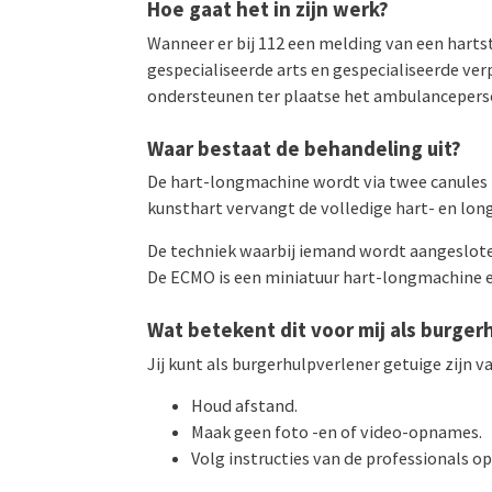
Hoe gaat het in zijn werk?
Wanneer er bij 112 een melding van een hart
gespecialiseerde arts en gespecialiseerde ve
ondersteunen ter plaatse het ambulanceperso
Waar bestaat de behandeling uit?
De hart-longmachine wordt via twee canules in
kunsthart vervangt de volledige hart- en long
De techniek waarbij iemand wordt aangesloten
De ECMO is een miniatuur hart-longmachine en
Wat betekent dit voor mij als burger
Jij kunt als burgerhulpverlener getuige zijn v
Houd afstand.
Maak geen foto -en of video-opnames.
Volg instructies van de professionals op