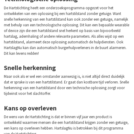
De Hartstichting heeft een onderzoeksprogramma opgezet voor het
ontwikkelen van een oplossing bij een hartstilstand zonder getuige. Want
snelle herkenning van een hartstilstand kan ook zonder een getuige, namelijk
met behulp van een technologische oplossing. Dit kan een bepaalde wearable
of device zijn die een hartstilstand snel herkent op basis van bijvoorbeeld
hartslag, ademhaling of andere relevante parameters. Als alles wijst op een
hartstilstand, alarmeert deze oplossing automatisch de hulpdiensten. Ook
HartslagNu kan dan automatisch burgerhulpverleners in de buurt alarmeren.
Dit kan levens redden!
Snelle herkenning
Maar ook als er wel een omstander aanwezig is, is niet altijd direct duidelijk
dat er sprake is van een hartstilstand. Er gaat dan kostbare tijd verloren. Snelle
herkenning van een hartstilstand door een technische oplossing zorgt voor
tijdwinst voor het slachtoffer.
Kans op overleven
De wens van de Hartstichting is dat er binnen vijf jaar een product is
ontwikkeld waarmee mensen die een hartstilstand krijgen zonder een getuige,
een kans op overleven hebben. HartslagNu is betrokken bij dit programma
van de Hartstichting.